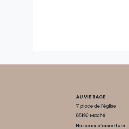
AU VIE'RAGE
7 place de l'église
85190 Maché
Horaires d’ouverture