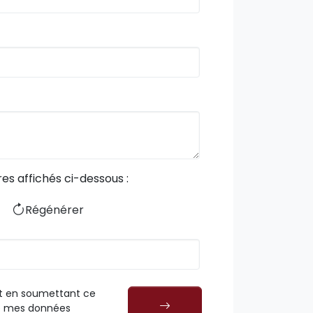
res affichés ci-dessous :
Régénérer
t en soumettant ce
ue mes données